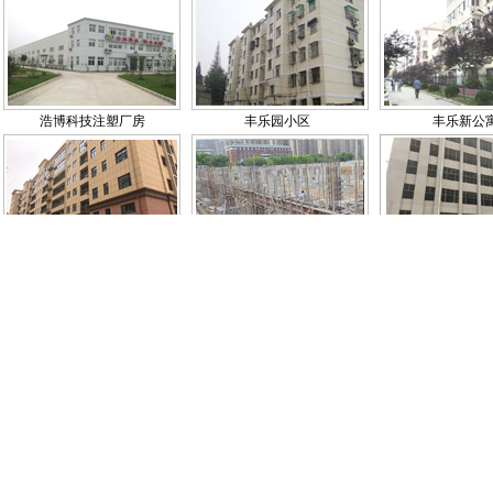
浩博科技注塑厂房
丰乐园小区
丰乐新公
中垦流通·滁州国际农产品物
在建美众广场项目
在建紫光厂
流园
富乐-七重锦
明光森泰花园小区
明珠园一