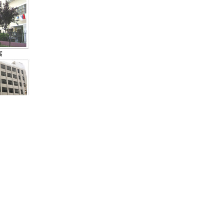
寓
房
期